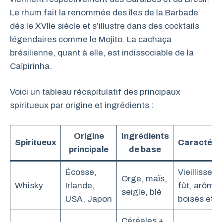
Le rhum fait la renommée des îles de la Barbade
dès le XVIIe siècle et s’illustre dans des cocktails
légendaires comme le Mojito. La cachaça
brésilienne, quant à elle, est indissociable de la
Caïpirinha.
Voici un tableau récapitulatif des principaux
spiritueux par origine et ingrédients :
Origine
Ingrédients
Spiritueux
Caractéris
principale
de base
Écosse,
Vieillissem
Orge, maïs,
Whisky
Irlande,
fût, arôme
seigle, blé
USA, Japon
boisés et é
Céréales +