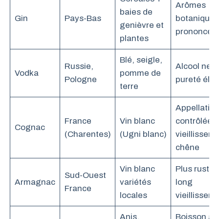
Arômes
baies de
Gin
Pays-Bas
botaniques
genièvre et
prononcés
plantes
Blé, seigle,
Russie,
Alcool neut
Vodka
pomme de
Pologne
pureté éle
terre
Appellatio
France
Vin blanc
contrôlée,
Cognac
(Charentes)
(Ugni blanc)
vieillissem
chêne
Vin blanc
Plus rustiq
Sud-Ouest
Armagnac
variétés
long
France
locales
vieillissem
Anis,
Boisson apé