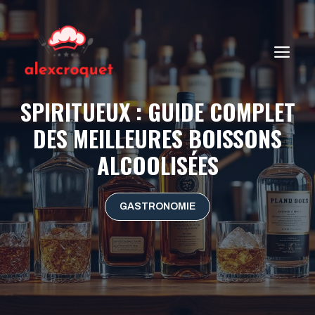
Aller
au
contenu
ME
SPIRITUEUX : GUIDE COMPLET
DES MEILLEURES BOISSONS
ALCOOLISÉES
GASTRONOMIE