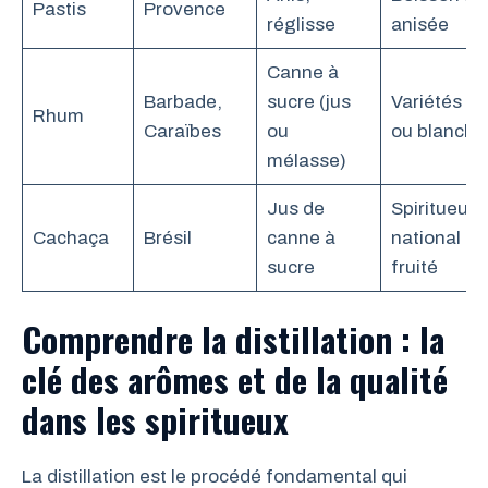
Pastis
Provence
réglisse
anisée
Canne à
Barbade,
sucre (jus
Variétés a
Rhum
Caraïbes
ou
ou blanche
mélasse)
Jus de
Spiritueux
Cachaça
Brésil
canne à
national bré
sucre
fruité
Comprendre la distillation : la
clé des arômes et de la qualité
dans les spiritueux
La distillation est le procédé fondamental qui