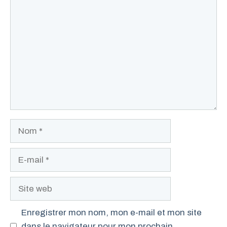
Commentaire
Nom
E-
mail
Site
web
Enregistrer mon nom, mon e-mail et mon site
dans le navigateur pour mon prochain