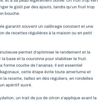
 et à sa peau légèrement dorée. Un fruit trop vert
ger le goût par des ajouts, tandis qu’un fruit trop
 en bouche.
e garantit souvent un calibrage constant et une
tion de recettes régulières à la maison ou en petit
nutieuse permet d’optimiser le rendement et la
a base et la couronne pour stabiliser le fruit.
a forme courbe de l’ananas. Il est essentiel
s diagonaux, cette étape évite toute amertume et
n la recette, taillez en dés réguliers, en rondelles
un apéritif sucré.
ydation, un trait de jus de citron s’applique avant la