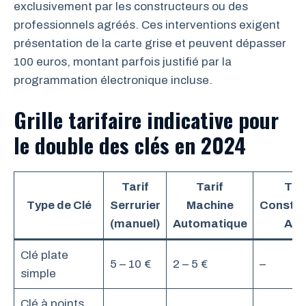
exclusivement par les constructeurs ou des
professionnels agréés. Ces interventions exigent
présentation de la carte grise et peuvent dépasser
100 euros, montant parfois justifié par la
programmation électronique incluse.
Grille tarifaire indicative pour
le double des clés en 2024
Tarif
Tarif
Tari
Type de Clé
Serrurier
Machine
Constru
(manuel)
Automatique
Aut
Clé plate
5 – 10 €
2 – 5 €
–
simple
Clé à points