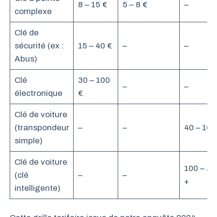
8 – 15 €
5 – 8 €
–
complexe
Clé de
sécurité (ex :
15 – 40 €
–
–
Abus)
Clé
30 – 100
–
–
électronique
€
Clé de voiture
(transpondeur
–
–
40 – 100
simple)
Clé de voiture
100 – 30
(clé
–
–
+
intelligente)